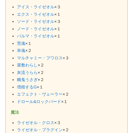
アイス・ライゼオル
×３
エクス・ライゼオル
×１
ソード・ライゼオル
×３
ノード・ライゼオル
×１
パルマ・ライゼオル
×１
荒魂
×１
幸魂
×２
マルチャミー・フワロス
×３
屋敷わらし
×２
灰流うらら
×２
幽鬼うさぎ
×２
増殖するG
×１
エフェクト・ヴェーラー
×２
ドロール&ロックバード
×１
魔法
ライゼオル・クロス
×３
ライゼオル・プラグイン
×２