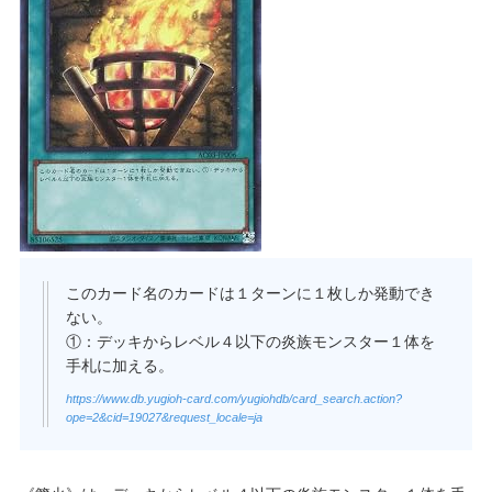
このカード名のカードは１ターンに１枚しか発動でき
ない。
①：デッキからレベル４以下の炎族モンスター１体を
手札に加える。
https://www.db.yugioh-card.com/yugiohdb/card_search.action?
ope=2&cid=19027&request_locale=ja