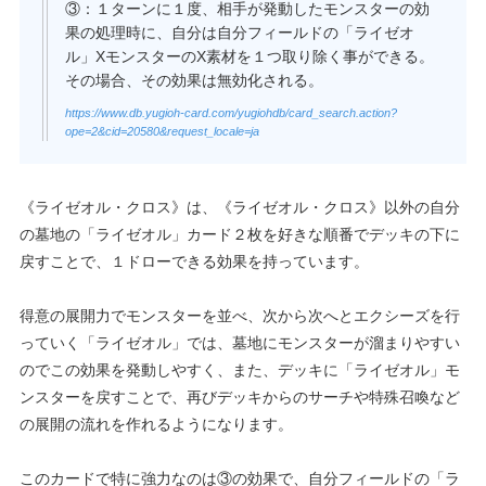
③：１ターンに１度、相手が発動したモンスターの効
果の処理時に、自分は自分フィールドの「ライゼオ
ル」XモンスターのX素材を１つ取り除く事ができる。
その場合、その効果は無効化される。
https://www.db.yugioh-card.com/yugiohdb/card_search.action?
ope=2&cid=20580&request_locale=ja
《ライゼオル・クロス》は、《ライゼオル・クロス》以外の自分
の墓地の「ライゼオル」カード２枚を好きな順番でデッキの下に
戻すことで、１ドローできる効果を持っています。
得意の展開力でモンスターを並べ、次から次へとエクシーズを行
っていく「ライゼオル」では、墓地にモンスターが溜まりやすい
のでこの効果を発動しやすく、また、デッキに「ライゼオル」モ
ンスターを戻すことで、再びデッキからのサーチや特殊召喚など
の展開の流れを作れるようになります。
このカードで特に強力なのは③の効果で、自分フィールドの「ラ