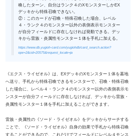
喚したターン、自分はランク４のXモンスターしかEX
デッキから特殊召喚できない。
②：このカードが召喚・特殊召喚した場合、レベル
４・ランク４のモンスター以外の表側表示モンスター
が自分フィールドに存在しなければ発動できる。デッ
キから雷族・炎属性モンスター１体を手札に加える。
https://www.db.yugioh-card.com/yugiohdb/card_search.action?
ope=2&cid=20575&request_locale=ja
《エクス・ライゼオル》は、EXデッキのXモンスター１体を墓地
へ送り、手札から特殊召喚できるモンスターで、召喚・特殊召喚
した場合に、レベル４・ランク４のモンスター以外の表側表示モ
ンスターが自分フィールドに存在しなければ、デッキから雷族・
炎属性モンスター１体を手札に加えることができます。
雷族・炎属性の《ソード・ライゼオル》をデッキからサーチする
ことで、《ソード・ライゼオル》自身の効果で手札から特殊召喚
することができるので、これだけでフィールドにレベル４モンス