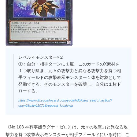
レベル４モンスター×２
①：自分・相手ターンに１度、このカードのX素材を
１つ取り除き、元々の攻撃力と異なる攻撃力を持つ相
手フィールドの攻撃表示モンスター１体を対象として
発動できる。そのモンスターを破壊し、自分は１枚ド
ローする。
https://www.db.yugioh-card.com/yugiohdb/card_search.action?
ope=2&cid=11071&request_locale=ja
《No.103 神葬零嬢ラグナ・ゼロ》は、元々の攻撃力と異なる攻
撃力を持つ攻撃表示モンスターが相手フィールドにいる時に、こ