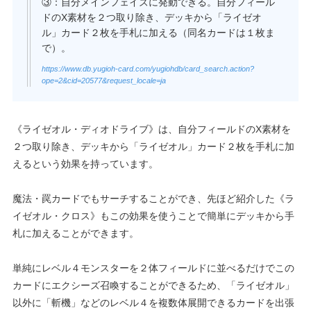
③：自分メインフェイズに発動できる。自分フィール
ドのX素材を２つ取り除き、デッキから「ライゼオ
ル」カード２枚を手札に加える（同名カードは１枚ま
で）。
https://www.db.yugioh-card.com/yugiohdb/card_search.action?
ope=2&cid=20577&request_locale=ja
《ライゼオル・ディオドライブ》は、自分フィールドのX素材を
２つ取り除き、デッキから「ライゼオル」カード２枚を手札に加
えるという効果を持っています。
魔法・罠カードでもサーチすることができ、先ほど紹介した《ラ
イゼオル・クロス》もこの効果を使うことで簡単にデッキから手
札に加えることができます。
単純にレベル４モンスターを２体フィールドに並べるだけでこの
カードにエクシーズ召喚することができるため、「ライゼオル」
以外に「斬機」などのレベル４を複数体展開できるカードを出張