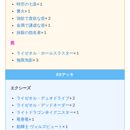
時空の七皇
×１
篝火
×１
強欲で貪欲な壺
×２
金満で謙虚な壺
×１
抹殺の指名者
×１
罠
ライゼオル・ホールスラスター
×１
無限泡影
×３
EXデッキ
エクシーズ
ライゼオル・デュオドライブ
×２
ライゼオル・デッドネーダー
×２
ライトドラゴン＠イグニスター
×１
竜巻竜
×１
励輝士 ヴェルズビュート
×１