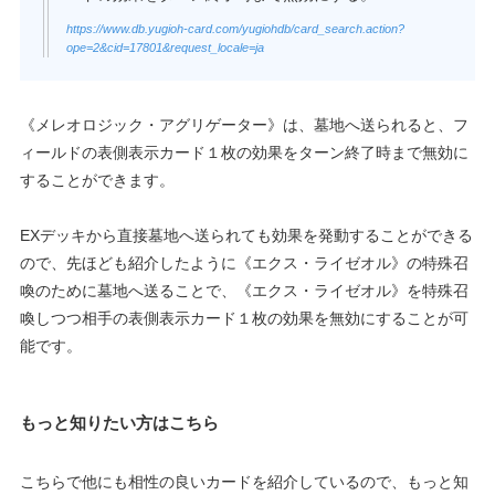
https://www.db.yugioh-card.com/yugiohdb/card_search.action?
ope=2&cid=17801&request_locale=ja
《メレオロジック・アグリゲーター》は、墓地へ送られると、フ
ィールドの表側表示カード１枚の効果をターン終了時まで無効に
することができます。
EXデッキから直接墓地へ送られても効果を発動することができる
ので、先ほども紹介したように《エクス・ライゼオル》の特殊召
喚のために墓地へ送ることで、《エクス・ライゼオル》を特殊召
喚しつつ相手の表側表示カード１枚の効果を無効にすることが可
能です。
もっと知りたい方はこちら
こちらで他にも相性の良いカードを紹介しているので、もっと知