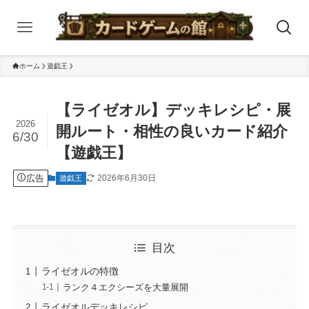
ホーム
遊戯王
【ライゼオル】デッキレシピ・展
2026
開ルート・相性の良いカード紹介
6/30
【遊戯王】
広告
2026年6月30日
遊戯王
目次
ライゼオルの特徴
ランク４エクシーズを大量展開
ライゼオルデッキレシピ