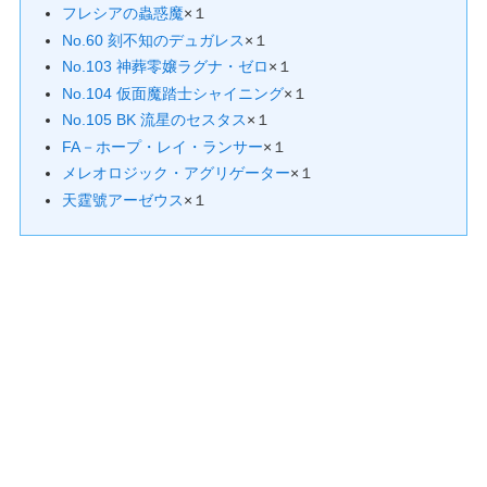
フレシアの蟲惑魔
×１
No.60 刻不知のデュガレス
×１
No.103 神葬零嬢ラグナ・ゼロ
×１
No.104 仮面魔踏士シャイニング
×１
No.105 BK 流星のセスタス
×１
FA－ホープ・レイ・ランサー
×１
メレオロジック・アグリゲーター
×１
天霆號アーゼウス
×１