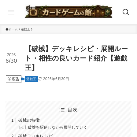
ホーム
遊戯王
【破械】デッキレシピ・展開ルー
2026
ト・相性の良いカード紹介【遊戯
6/30
王】
広告
2026年6月30日
遊戯王
目次
破械の特徴
破壊を駆使しながら展開していく
破械デッキレシピ