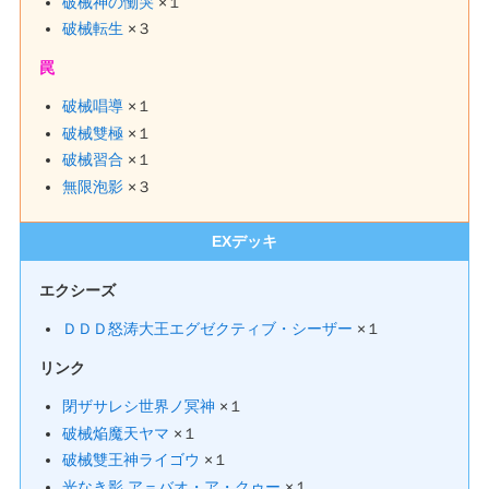
破械神の慟哭
×１
破械転生
×３
罠
破械唱導
×１
破械雙極
×１
破械習合
×１
無限泡影
×３
EXデッキ
エクシーズ
ＤＤＤ怒涛大王エグゼクティブ・シーザー
×１
リンク
閉ザサレシ世界ノ冥神
×１
破械焔魔天ヤマ
×１
破械雙王神ライゴウ
×１
光なき影 ア＝バオ・ア・クゥー
×１