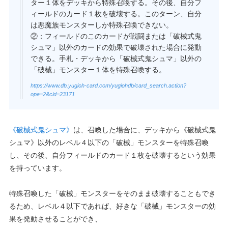
ター１体をデッキから特殊召喚する。その後、自分フ
ィールドのカード１枚を破壊する。このターン、自分
は悪魔族モンスターしか特殊召喚できない。
②：フィールドのこのカードが戦闘または「破械式鬼
シュマ」以外のカードの効果で破壊された場合に発動
できる。手札・デッキから「破械式鬼シュマ」以外の
「破械」モンスター１体を特殊召喚する。
https://www.db.yugioh-card.com/yugiohdb/card_search.action?
ope=2&cid=23171
《破械式鬼シュマ》
は、召喚した場合に、デッキから《破械式鬼
シュマ》以外のレベル４以下の「破械」モンスターを特殊召喚
し、その後、自分フィールドのカード１枚を破壊するという効果
を持っています。
特殊召喚した「破械」モンスターをそのまま破壊することもでき
るため、レベル４以下であれば、好きな「破械」モンスターの効
果を発動させることができ、