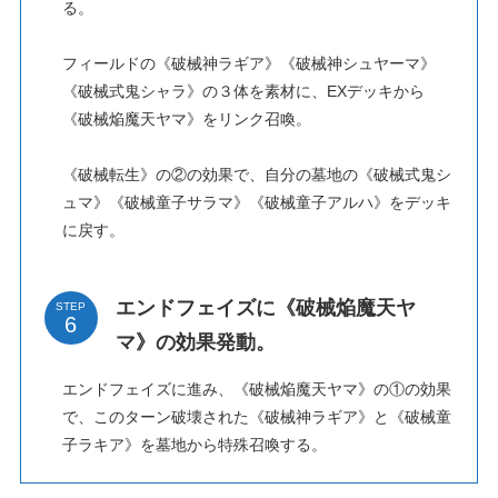
る。
フィールドの《破械神ラギア》《破械神シュヤーマ》
《破械式鬼シャラ》の３体を素材に、EXデッキから
《破械焔魔天ヤマ》をリンク召喚。
《破械転生》の②の効果で、自分の墓地の《破械式鬼シ
ュマ》《破械童子サラマ》《破械童子アルハ》をデッキ
に戻す。
エンドフェイズに《破械焔魔天ヤ
STEP
マ》の効果発動。
エンドフェイズに進み、《破械焔魔天ヤマ》の①の効果
で、このターン破壊された《破械神ラギア》と《破械童
子ラキア》を墓地から特殊召喚する。