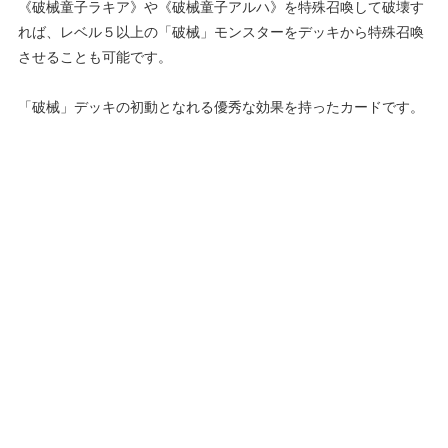
《破械童子ラキア》や《破械童子アルハ》を特殊召喚して破壊す
れば、レベル５以上の「破械」モンスターをデッキから特殊召喚
させることも可能です。
「破械」デッキの初動となれる優秀な効果を持ったカードです。