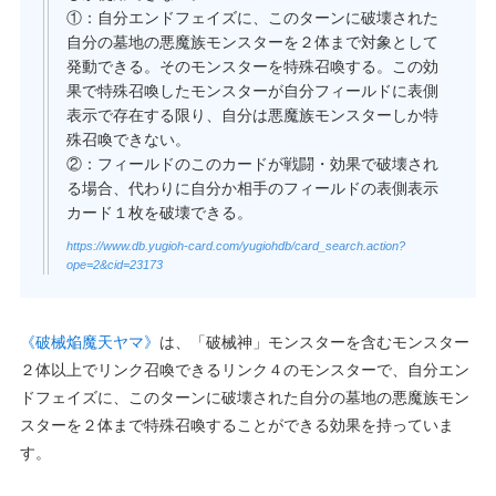
①：自分エンドフェイズに、このターンに破壊された
自分の墓地の悪魔族モンスターを２体まで対象として
発動できる。そのモンスターを特殊召喚する。この効
果で特殊召喚したモンスターが自分フィールドに表側
表示で存在する限り、自分は悪魔族モンスターしか特
殊召喚できない。
②：フィールドのこのカードが戦闘・効果で破壊され
る場合、代わりに自分か相手のフィールドの表側表示
カード１枚を破壊できる。
https://www.db.yugioh-card.com/yugiohdb/card_search.action?
ope=2&cid=23173
《破械焔魔天ヤマ》
は、「破械神」モンスターを含むモンスター
２体以上でリンク召喚できるリンク４のモンスターで、自分エン
ドフェイズに、このターンに破壊された自分の墓地の悪魔族モン
スターを２体まで特殊召喚することができる効果を持っていま
す。