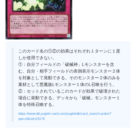
このカード名の①②の効果はそれぞれ１ターンに１度
しか使用できない。
①：自分フィールドの「破械神」Lモンスターを含
む、自分・相手フィールドの表側表示モンスター２体
を対象として発動できる。そのモンスター２体のみを
素材として悪魔族Lモンスター１体のL召喚を行う。
②：セットされているこのカードが効果で破壊された
場合に発動できる。デッキから「破械」モンスター１
体を特殊召喚する。
https://www.db.yugioh-card.com/yugiohdb/card_search.action?
ope=2&cid=23176