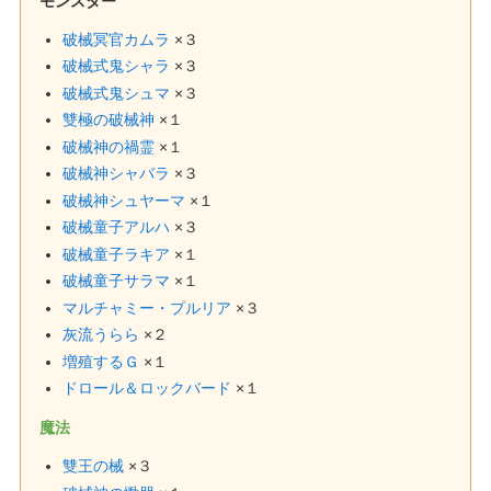
モンスター
破械冥官カムラ
×３
破械式鬼シャラ
×３
破械式鬼シュマ
×３
雙極の破械神
×１
破械神の禍霊
×１
破械神シャバラ
×３
破械神シュヤーマ
×１
破械童子アルハ
×３
破械童子ラキア
×１
破械童子サラマ
×１
マルチャミー・プルリア
×３
灰流うらら
×２
増殖するＧ
×１
ドロール＆ロックバード
×１
魔法
雙王の械
×３