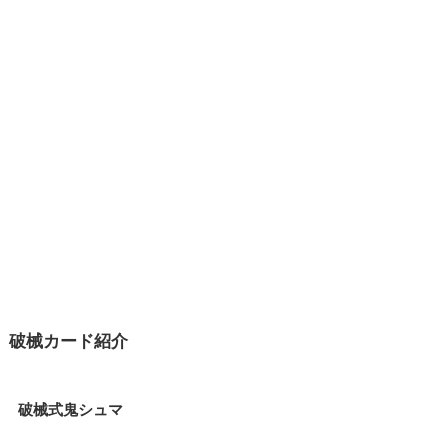
破械カード紹介
破械式鬼シュマ