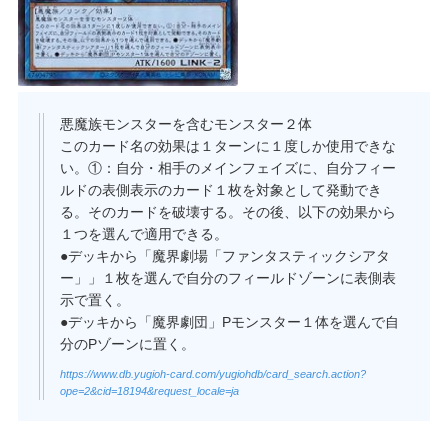
悪魔族モンスターを含むモンスター２体
このカード名の効果は１ターンに１度しか使用できな
い。①：自分・相手のメインフェイズに、自分フィー
ルドの表側表示のカード１枚を対象として発動でき
る。そのカードを破壊する。その後、以下の効果から
１つを選んで適用できる。
●デッキから「魔界劇場「ファンタスティックシアタ
ー」」１枚を選んで自分のフィールドゾーンに表側表
示で置く。
●デッキから「魔界劇団」Pモンスター１体を選んで自
分のPゾーンに置く。
https://www.db.yugioh-card.com/yugiohdb/card_search.action?
ope=2&cid=18194&request_locale=ja