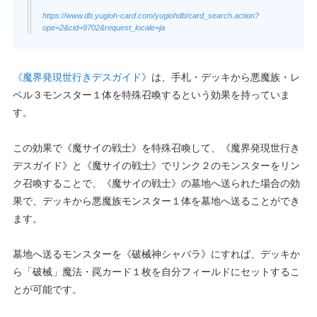
https://www.db.yugioh-card.com/yugiohdb/card_search.action?
ope=2&cid=9702&request_locale=ja
《魔界発現世行きデスガイド》
は、手札・デッキから悪魔族・レ
ベル３モンスター１体を特殊召喚するという効果を持っていま
す。
この効果で《魔サイの戦士》を特殊召喚して、《魔界発現世行き
デスガイド》と《魔サイの戦士》でリンク２のモンスターをリン
ク召喚することで、《魔サイの戦士》の墓地へ送られた場合の効
果で、デッキから悪魔族モンスター１体を墓地へ送ることができ
ます。
墓地へ送るモンスターを《破械神シャバラ》にすれば、デッキか
ら「破械」魔法・罠カード１枚を自分フィールドにセットするこ
とが可能です。