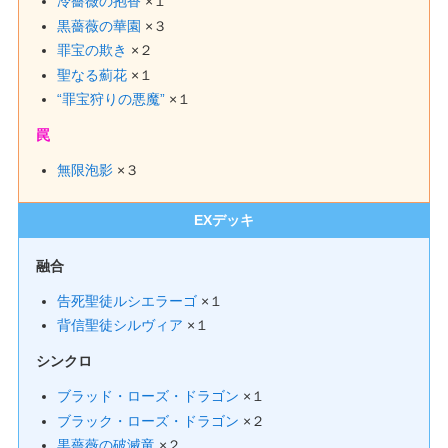
冷薔薇の抱香
×１
黒薔薇の華園
×３
罪宝の欺き
×２
聖なる薊花
×１
“罪宝狩りの悪魔”
×１
罠
無限泡影
×３
EXデッキ
融合
告死聖徒ルシエラーゴ
×１
背信聖徒シルヴィア
×１
シンクロ
ブラッド・ローズ・ドラゴン
×１
ブラック・ローズ・ドラゴン
×２
黒薔薇の破滅竜
×２