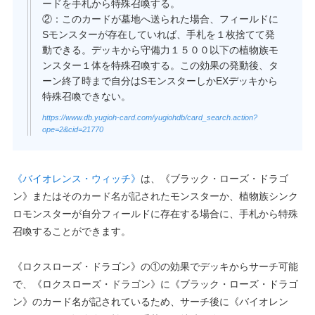
ードを手札から特殊召喚する。
②：このカードが墓地へ送られた場合、フィールドに
Sモンスターが存在していれば、手札を１枚捨てて発
動できる。デッキから守備力１５００以下の植物族モ
ンスター１体を特殊召喚する。この効果の発動後、タ
ーン終了時まで自分はSモンスターしかEXデッキから
特殊召喚できない。
https://www.db.yugioh-card.com/yugiohdb/card_search.action?
ope=2&cid=21770
《バイオレンス・ウィッチ》
は、《ブラック・ローズ・ドラゴ
ン》またはそのカード名が記されたモンスターか、植物族シンク
ロモンスターが自分フィールドに存在する場合に、手札から特殊
召喚することができます。
《ロクスローズ・ドラゴン》の①の効果でデッキからサーチ可能
で、《ロクスローズ・ドラゴン》に《ブラック・ローズ・ドラゴ
ン》のカード名が記されているため、サーチ後に《バイオレン