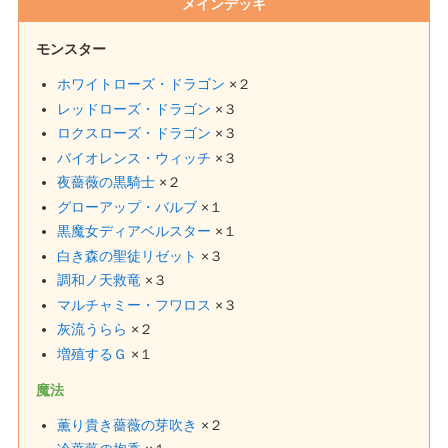
メインデッキ
モンスター
ホワイトローズ・ドラゴン
×２
レッドローズ・ドラゴン
×３
ロクスローズ・ドラゴン
×３
バイオレンス・ウィッチ
×３
夜薔薇の黒騎士
×２
グローアップ・バルブ
×１
黒魔女ディアベルスター
×１
白き森の聖徒リゼット
×３
調和ノ天救竜
×３
マルチャミー・フワロス
×３
灰流うらら
×２
増殖するＧ
×１
魔法
薫り貴き薔薇の芽吹き
×２