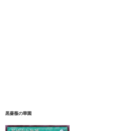
黒薔薇の華園