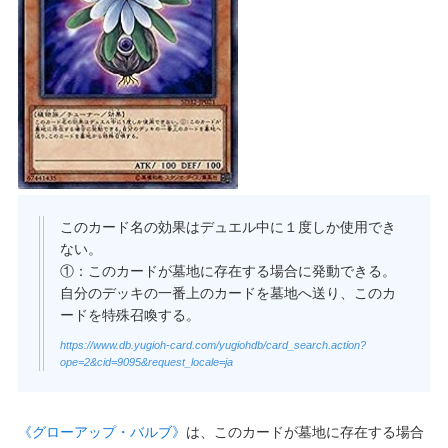
このカード名の効果はデュエル中に１度しか使用でき
ない。
①：このカードが墓地に存在する場合に発動できる。
自分のデッキの一番上のカードを墓地へ送り、このカ
ードを特殊召喚する。
https://www.db.yugioh-card.com/yugiohdb/card_search.action?
ope=2&cid=9095&request_locale=ja
《グローアップ・バルブ》
は、このカードが墓地に存在する場合