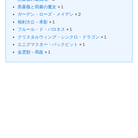
黒薔薇と荊棘の魔女
×１
ガーデン・ローズ・メイデン
×２
相剣大公－承影
×１
フルール・ド・バロネス
×１
クリスタルウィング・シンクロ・ドラゴン
×１
エニグマスター・パックビット
×１
金雲獣－馬龍
×１