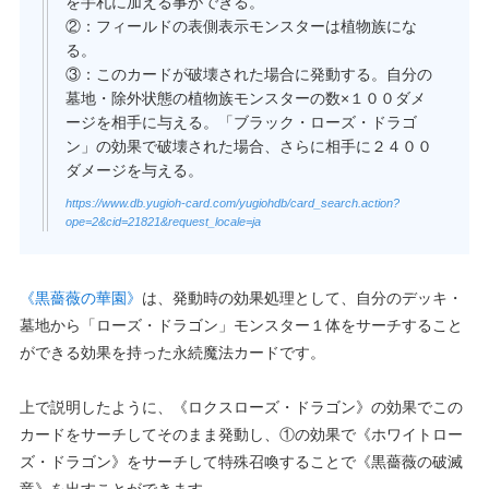
を手札に加える事ができる。
②：フィールドの表側表示モンスターは植物族にな
る。
③：このカードが破壊された場合に発動する。自分の
墓地・除外状態の植物族モンスターの数×１００ダメ
ージを相手に与える。「ブラック・ローズ・ドラゴ
ン」の効果で破壊された場合、さらに相手に２４００
ダメージを与える。
https://www.db.yugioh-card.com/yugiohdb/card_search.action?
ope=2&cid=21821&request_locale=ja
《黒薔薇の華園》
は、発動時の効果処理として、自分のデッキ・
墓地から「ローズ・ドラゴン」モンスター１体をサーチすること
ができる効果を持った永続魔法カードです。
上で説明したように、《ロクスローズ・ドラゴン》の効果でこの
カードをサーチしてそのまま発動し、①の効果で《ホワイトロー
ズ・ドラゴン》をサーチして特殊召喚することで《黒薔薇の破滅
竜》を出すことができます。