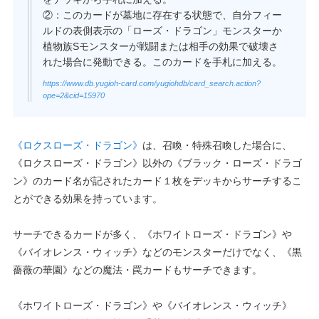
②：このカードが墓地に存在する状態で、自分フィー
ルドの表側表示の「ローズ・ドラゴン」モンスターか
植物族Sモンスターが戦闘または相手の効果で破壊さ
れた場合に発動できる。このカードを手札に加える。
https://www.db.yugioh-card.com/yugiohdb/card_search.action?
ope=2&cid=15970
《ロクスローズ・ドラゴン》
は、召喚・特殊召喚した場合に、
《ロクスローズ・ドラゴン》以外の《ブラック・ローズ・ドラゴ
ン》のカード名が記されたカード１枚をデッキからサーチするこ
とができる効果を持っています。
サーチできるカードが多く、《ホワイトローズ・ドラゴン》や
《バイオレンス・ウィッチ》などのモンスターだけでなく、《黒
薔薇の華園》などの魔法・罠カードもサーチできます。
《ホワイトローズ・ドラゴン》や《バイオレンス・ウィッチ》