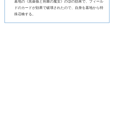
墓地の《黒薔薇と荊棘の魔女》の③の効果で、フィール
ドのカードが効果で破壊されたので、自身を墓地から特
殊召喚する。