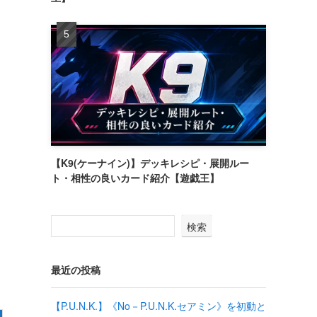
【K9(ケーナイン)】デッキレシピ・展開ルー
ト・相性の良いカード紹介【遊戯王】
検索
最近の投稿
【P.U.N.K.】《No－P.U.N.K.セアミン》を初動と